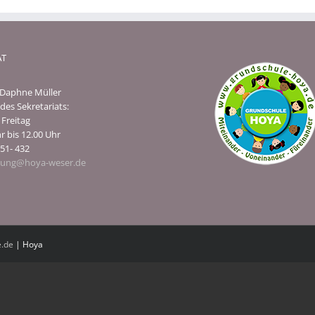
AT
 Daphne Müller
des Sekretariats:
Freitag
r bis 12.00 Uhr
51- 432
tung@hoya-weser.de
.de
| Hoya