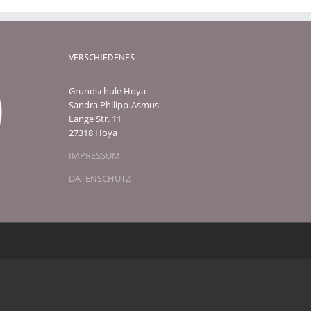
VERSCHIEDENES
Grundschule Hoya
Sandra Philipp-Asmus
Lange Str. 11
27318 Hoya
IMPRESSUM
DATENSCHUTZ