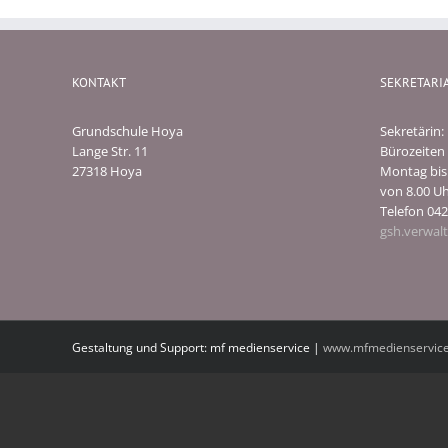
KONTAKT
SEKRETARI
Grundschule Hoya
Sekretärin:
Lange Str. 11
Bürozeiten 
27318 Hoya
Montag bis 
von 8.00 Uh
Telefon 042
gsh.verwal
Gestaltung und Support: mf medienservice |
www.mfmedienservice